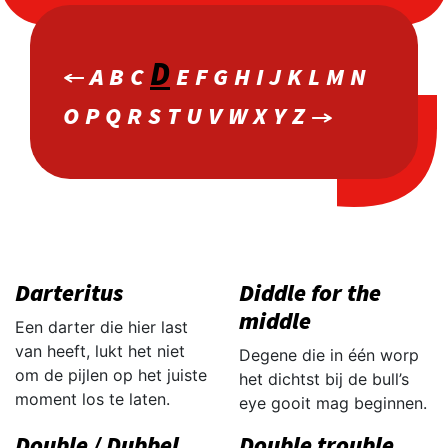
D
A
B
C
E
F
G
H
I
J
K
L
M
N
O
P
Q
R
S
T
U
V
W
X
Y
Z
Darteritus
Diddle for the
middle
Een darter die hier last
van heeft, lukt het niet
Degene die in één worp
om de pijlen op het juiste
het dichtst bij de bull’s
moment los te laten.
eye gooit mag beginnen.
Double / Dubbel
Double trouble